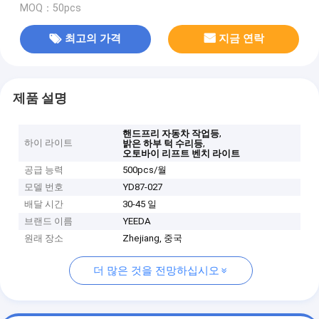
MOQ：50pcs
최고의 가격
지금 연락
제품 설명
,
핸드프리 자동차 작업등
하이 라이트
,
밝은 하부 턱 수리등
오토바이 리프트 벤치 라이트
공급 능력
500pcs/월
모델 번호
YD87-027
배달 시간
30-45 일
브랜드 이름
YEEDA
원래 장소
Zhejiang, 중국
더 많은 것을 전망하십시오