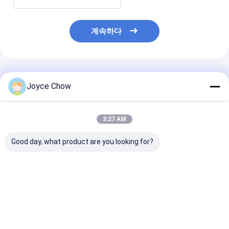
계속하다
추천된 제품
Joyce Chow
3:27 AM
Good day, what product are you looking for?
COB LED 핸들 작업 라
USB 재충전 가능한 휴
270° 회전 가능
이트 800lm, 24h 실행
대용 작업 라이트
식 손잡이 작업
시간, 자기, 자동차 수리
(400lm, 7h 실행)
(400lm) – 자
/ 캠핑 / 비상사태
리, 캠핑, DIY 
최고의 가격
최고의 가격
최고의 