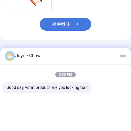
계속하다
추천된 제품
Joyce Chow
5:35 PM
Good day, what product are you looking for?
1100LB 모토 돌리 온
1500LB 모토 앞바퀴 리
1500LB 모토 A
스팟 스티어링 미끄럼
프트 스탠드 4 포스 조
베이터 수압 14.7
방지 차고/상점/매니아
정 14-21 "수리 / 저장 /
택 / 상점 / ATV
용
레이싱에 적합
최고의 가격
최고의 가격
최고의 