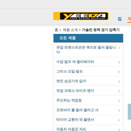
집
홈
제품 소개
가솔린 동력 공기 압축기
모든 제품
유압 트렌스밋숀은 잭으로 들어 올립니
다
수압 펌프 와 엘리베이터
그리스 오일 펌프
엔진 승강기와 입지
유압 프레스 파이프 벤더
주도하는 작업등
오토바이 를 들어 올리고 서
타이어 교환자 와 블랜서
자동차 아첨꾼 자리