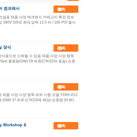
에어 컴프레서
접촉
동차 및 건설용 제품 사양 매개변수 카테고리 특정 정보
380V 50HZ 최대 압력 12.5 바 / 180 PSI 철사
실 장식
접촉
장 및 장식용으로 신뢰할 수 있음 제품 사양 사양 항목
85psi 총중량(GW) 59.4LB(27KGS와 동일) 순중
접촉
량 제품 사양 사양 항목 세부 사항 모델 YD85-013
(GW) 37.4LB (17KGS에 해당) 순중량 (N.W.)
try Workshop &
접촉