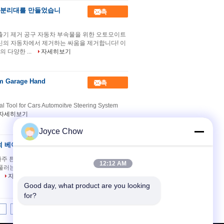
트 분리대를 만들었습니
접촉
추출기 제거 공구 자동차 부속물을 위한 오토모이트
당신의 자동차에서 제거하는 싸움을 제거합니다! 이
 다양한 ...
자세히보기
mm Garage Hand
접촉
al Tool for Cars Automoitve Steering System
자세히보기
Joyce Chow
 턱 베어링풀러
접촉
튼튼한 3 -16 2 턱 허브 차 휠 기어장치를 만
12:12 AM
 풀러는 손잡이의 예를 들면 기어, 도르래 또는 볼
자세히보기
Good day, what product are you looking 
for?
7
8
9
10
>>
>|