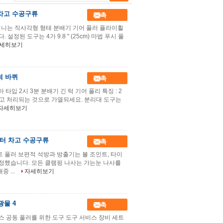
 차고 수공구류
접촉
 지니는 직사각형 형태 분배기 기어 풀러 플라이휠
된 도구는 4가 9.8 " (25cm) 마법 푸시 풀
세히보기
턱 바퀴
접촉
타입 2시 3분 분배기 긴 턱 기어 풀리 특징 : 2
지고 처리되는 것으로 가열되세요. 분리대 도구는
자세히보기
미터 차고 수공구류
접촉
트 풀러 보편적 석방과 방출기는 볼 조인트, 타이
설정했습니다. 모든 클램핑 나사는 가는눈 나사를
 ...
자세히보기
광물 4
접촉
스 공동 풀러를 위한 도구 도구 서비스 장비 세트