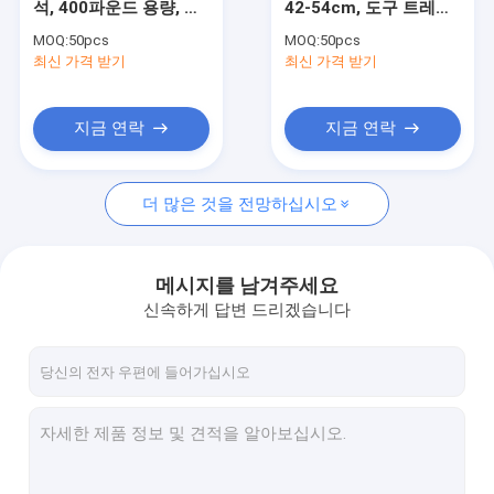
석, 400파운드 용량, 쉬
42-54cm, 도구 트레이,
엔진 승강기와 입지
운 이동
자동차 / 장비 수리를위
MOQ:
50pcs
MOQ:
50pcs
한 4 개의 캐스터
최신 가격 받기
유압 프레스 파이프 벤더
최신 가격 받기
주도하는 작업등
지금 연락
지금 연락
오토바이 를 들어 올리고 서
더 많은 것을 전망하십시오
타이어 교환자 와 블랜서
자동차 아첨꾼 자리
메시지를 남겨주세요
오토 휠 돌리 와 리프트
신속하게 답변 드리겠습니다
도구 캐비닛 작업 벤치
중등 키 키리프
가솔린 동력 공기 압축기