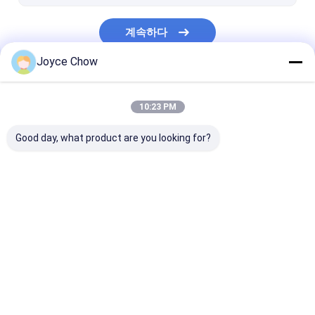
가지고 다닐 수 있는 부품 세정기
계속하다
폐유 배수재
Joyce Chow
차고 수공구류
우리의 카테고리
서식장 과 바구니
10:23 PM
자동 워크샵 도구 장비
Good day, what product are you looking for?
트럭 트레일러 예비 부품
유압 트렌스밋숀은 잭으
수압 펌프 와 엘리베이
그리스 오일 펌
로 들어 올립니다
터
Desktop Site
홈
사이트맵
연락처
사이트맵
개인 정보 정책