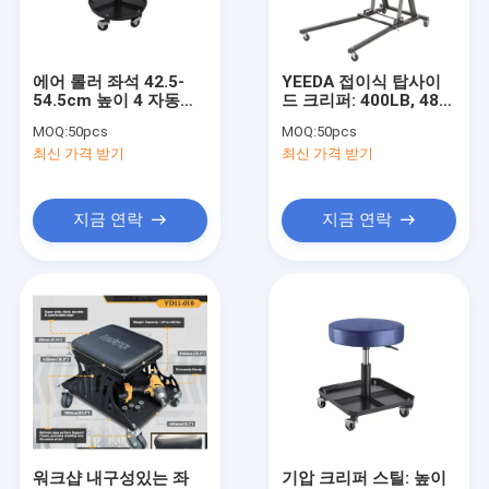
우리 에 관한 것
공장 투어
에어 롤러 좌석 42.5-
YEEDA 접이식 탑사이
54.5cm 높이 4 자동차 /
드 크리퍼: 400LB, 48-
품질 관리
장비 수리용 캐스터
64" 높이, 트럭/차량 유
MOQ:
50pcs
MOQ:
50pcs
지보수용 미끄럼 방지
최신 가격 받기
최신 가격 받기
저희에게 연락하십시오
뉴스
지금 연락
지금 연락
인용 을 요청 하십시오
유압 트렌스밋숀은 잭으로 들어 올립니다
수압 펌프 와 엘리베이터
그리스 오일 펌프
워크샵 내구성있는 좌
기압 크리퍼 스틸: 높이