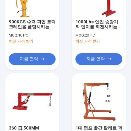
우리 에 관한 것
공장 투어
900KGS 수력 픽업 트럭
1000Lbs 엔진 승강기
크레인을 폴딩시키는
와 입지를 회전시키는
품질 관리
360 급 회전
빨강 360
MOQ:
10 PC
MOQ:
20 PC
최신 가격 받기
최신 가격 받기
저희에게 연락하십시오
뉴스
지금 연락
지금 연락
인용 을 요청 하십시오
유압 트렌스밋숀은 잭으로 들어 올립니다
수압 펌프 와 엘리베이터
그리스 오일 펌프
360 급 500MM
1대 펌프 빨간 팔레트 과