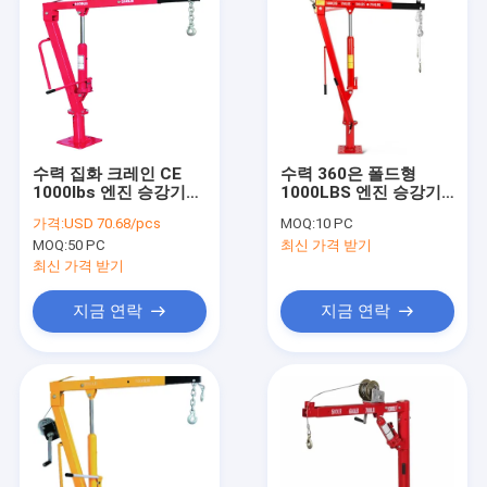
수력 집화 크레인 CE
수력 360은 폴드형
1000lbs 엔진 승강기와
1000LBS 엔진 승강기
입지
와 입지를 회전시킵니다
가격:
USD 70.68/pcs
MOQ:
10 PC
MOQ:
50 PC
최신 가격 받기
최신 가격 받기
지금 연락
지금 연락
집
제품
비디오