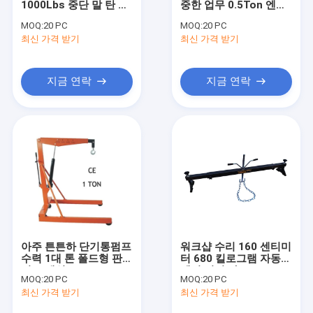
1000Lbs 중단 말 탄 픽
중한 업무 0.5Ton 엔진
엔진 승강기와 입지
업 트럭 크레인
승강기와 입지
MOQ:
20 PC
MOQ:
20 PC
최신 가격 받기
유압 프레스 파이프 벤더
최신 가격 받기
주도하는 작업등
지금 연락
지금 연락
오토바이 를 들어 올리고 서
타이어 교환자 와 블랜서
자동차 아첨꾼 자리
오토 휠 돌리 와 리프트
도구 캐비닛 작업 벤치
아주 튼튼하 단기통펌프
워크샵 수리 160 센티미
중등 키 키리프
수력 1대 톤 폴드형 판매
터 680 킬로그램 자동차
점 크레인
엔진 지지 바
MOQ:
20 PC
MOQ:
20 PC
가솔린 동력 공기 압축기
최신 가격 받기
최신 가격 받기