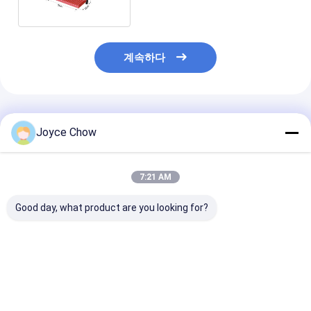
계속하다
추천된 제품
Joyce Chow
7:21 AM
Good day, what product are you looking for?
50kg 전기 휠 리프터 공
아주 튼튼한 3000LBS
수동 내구성 16
압 휴대용 휠 리프트
울퉁불퉁한 수력 휠 돌
휴대용 휠 리프터 
리 4 조각 세트
식 휴대용 휠 리
최고의 가격
최고의 가격
최고의 