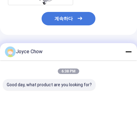
계속하다
추천된 제품
Joyce Chow
6:38 PM
Good day, what product are you looking for?
50kg 전기 휠 리프터 공
아주 튼튼한 3000LBS
수동 내구성 16
압 휴대용 휠 리프트
울퉁불퉁한 수력 휠 돌
휴대용 휠 리프터 
리 4 조각 세트
식 휴대용 휠 리
최고의 가격
최고의 가격
최고의 