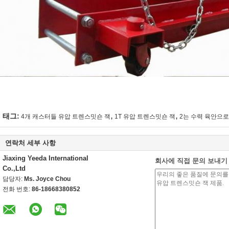
,
,
태그:
4개 캐스터들 유압 트렌스밋숀 잭
1T 유압 트렌스밋숀 잭
2는 수력 육안으로
연락처 세부 사항
Jiaxing Yeeda International
회사에 직접 문의 보내기
Co.,Ltd
담당자:
Ms. Joyce Chou
전화 번호:
86-18668380852