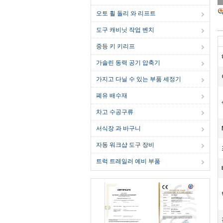
오토 휠 돌리 와 리프트
도구 캐비닛 작업 벤치
중등 키 키리프
가솔린 동력 공기 압축기
가지고 다닐 수 있는 부품 세정기
폐유 배수재
차고 수공구류
서식장 과 바구니
자동 워크샵 도구 장비
트럭 트레일러 예비 부품