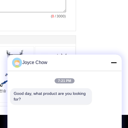
(
0
/ 3000)
Joyce Chow
력 자동차 오토 리프트
중량 2200LBS 저부동 1
7:21 PM
5T 46.5CM 2 스테이
톤 수압 변속기 잭
 전송 잭
Good day, what product are you looking 
for?
견적 요청