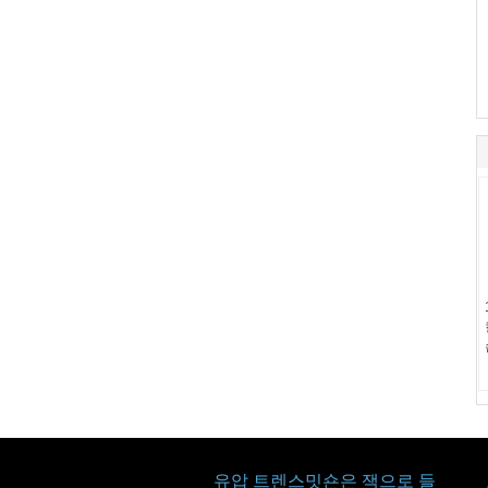
유압 트렌스밋숀은 잭으로 들