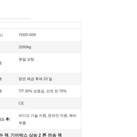
.:
YD05-009
2000kg
분말 코팅
:
:
받은 예금 후에 20 일
:
T/T 30% 보증금, 선적 전 70%
CE
비디오 기술 지원, 온라인 지원, 예비
스 후:
부품
숀 잭
기어박스 상승 2 톤 전송 잭
,