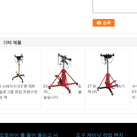
기타 제품
1 스테이지 0.5 톤 500
2단계 수력 자동차 자동
1T 듀얼 램 유압 변속기
수
킬로그램 유압 트렌스밋
차는 1.5개 톤 전송 잭을
잭 (차량 수리용)
0.
숀 잭
높입니다
지
오토바이 를 들어 올리고 서
도구 캐비닛 작업 벤치