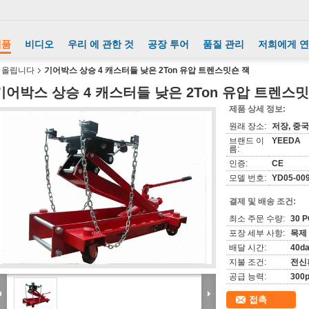
제품
비디오
우리 에 관한 것
공장 투어
품질 관리
저희에게 
 올립니다
기어박스 상승 4 캐스터들 낮은 2Ton 유압 트렌스밋숀 잭
기어박스 상승 4 캐스터들 낮은 2Ton 유압 트렌스
제품 상세 정보:
원래 장소:
저장, 중국
브랜드 이
YEEDA
름:
인증:
CE
모델 번호:
YD05-00
결제 및 배송 조건:
최소 주문 수량:
30 
포장 세부 사항:
목제
배달 시간:
40d
지불 조건:
전신
공급 능력:
300p
접촉