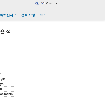
Korean
연락하십시오
견적 요청
뉴스
밋숀 잭
9
PC
 상자
ays
환
cs/month