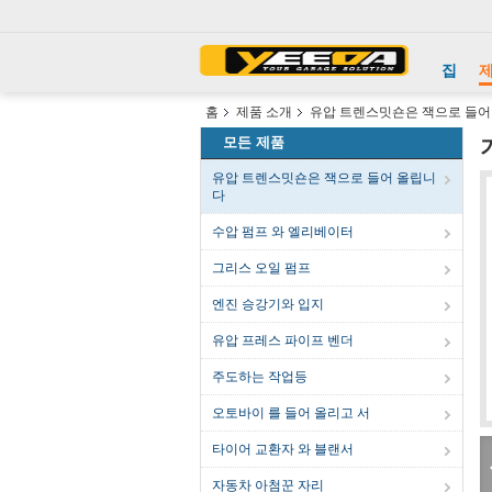
집
홈
제품 소개
유압 트렌스밋숀은 잭으로 들어
모든 제품
유압 트렌스밋숀은 잭으로 들어 올립니
다
수압 펌프 와 엘리베이터
그리스 오일 펌프
엔진 승강기와 입지
유압 프레스 파이프 벤더
주도하는 작업등
오토바이 를 들어 올리고 서
타이어 교환자 와 블랜서
자동차 아첨꾼 자리