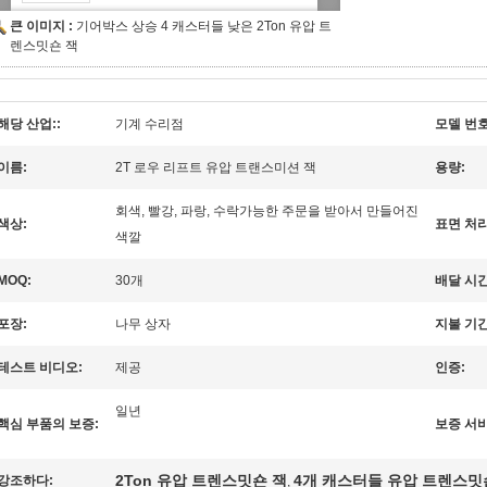
큰 이미지 :
기어박스 상승 4 캐스터들 낮은 2Ton 유압 트
렌스밋숀 잭
해당 산업::
기계 수리점
모델 번호
이름:
2T 로우 리프트 유압 트랜스미션 잭
용량:
회색, 빨강, 파랑, 수락가능한 주문을 받아서 만들어진
색상:
표면 처리
색깔
MOQ:
30개
배달 시간
포장:
나무 상자
지불 기간
테스트 비디오:
제공
인증:
일년
핵심 부품의 보증:
보증 서비
2Ton 유압 트렌스밋숀 잭
4개 캐스터들 유압 트렌스밋
강조하다:
,