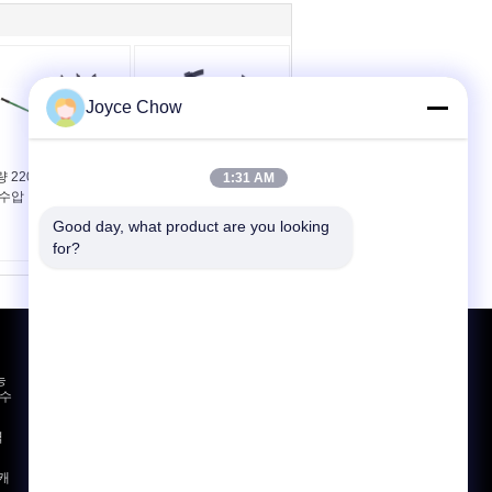
Joyce Chow
 2200LBS 저부동 1
수직 유압 변속기 잭용
1:31 AM
 수압 변속기 잭
조정 가능한 배수 팬 홀
더
Good day, what product are you looking 
for?
견적 요청
능
보내
 수
기
벽
E-Mail
사이트 지도
|
캐