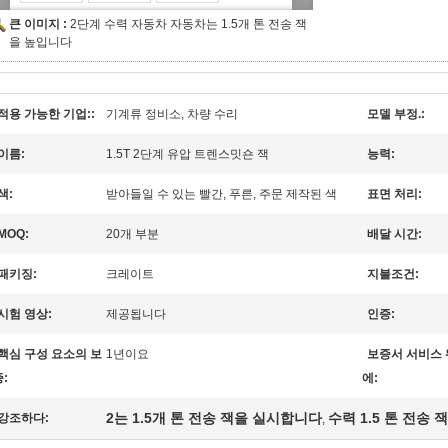
큰 이미지 :
2단계 수력 자동차 자동차는 1.5개 톤 전송 잭
을 높입니다
적용 가능한 기업::
기계류 정비소, 차량 수리
모델 부정.:
이름:
1.5T 2단계 유압 트렌스밋숀 잭
능력:
색:
받아들일 수 있는 빨간, 푸른, 주문 제작된 색
표면 처리:
MOQ:
20개 부분
배달 시간:
패키징:
크레이트
지불조건:
시험 영상:
제공됩니다
인증:
핵심 구성 요소의 보
1년이요
보증서 서비스 
:
에:
2는 1.5개 톤 전송 잭을 실시합니다
수력 1.5 톤 전송 잭
강조하다:
,