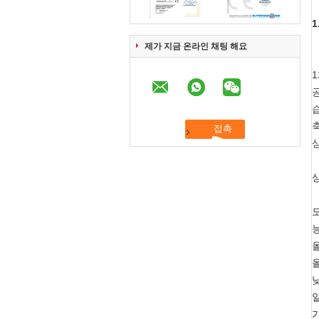
제가 지금 온라인 채팅 해요
상
모
능
올
올
낮
일
가