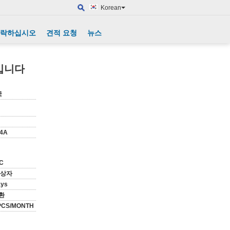
Korean
연락하십시오
견적 요청
뉴스
높입니다
국
04A
PC
 상자
ays
환
PCS/MONTH