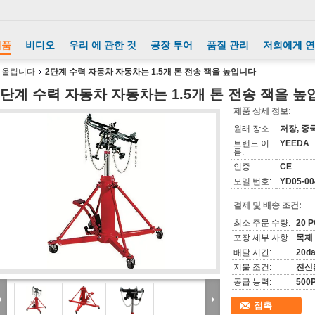
제품
비디오
우리 에 관한 것
공장 투어
품질 관리
저희에게 
 올립니다
2단계 수력 자동차 자동차는 1.5개 톤 전송 잭을 높입니다
2단계 수력 자동차 자동차는 1.5개 톤 전송 잭을 
제품 상세 정보:
원래 장소:
저장, 중
브랜드 이
YEEDA
름:
인증:
CE
모델 번호:
YD05-0
결제 및 배송 조건:
최소 주문 수량:
20 
포장 세부 사항:
목제
배달 시간:
20d
지불 조건:
전신
공급 능력:
500
접촉