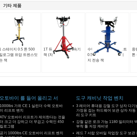
기타 제품
1 스테이지 0.5 톤 500
1T 듀얼 램 유압 변속기
수력 자동차 오토 리프트
중량
킬로그램 유압 트렌스밋
잭 (차량 수리용)
0.5T 46.5CM 2 스테이
톤
숀 잭
지 전송 잭
오토바이 를 들어 올리고 서
도구 캐비닛 작업 벤치
1000lbs 가위 CE 1 실린더 수력 오토바
3 레이어 휴대용 강철 도구 상자 다기
이 리프트 벤치
가정용 접는 하드웨어 보관 상자 자동
리 도구 키트
ATV 오토바이 리프트가 제의한다는 것을
더 크고 더 강하고 더 무겁고 수력인 450
강철 같은 로크 가능 1180 밀리미터 
킬로그램
부착 툴 저장 캐비넷
공기 1000lbs CE 오토바이 리프트 벤치
레드 7 서랍 모바일 작업장 도구 보관 