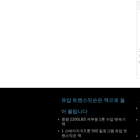
유압 트렌스밋숀은 잭으로 들
어 올립니다
중량 2200LBS 저부동 1톤 수압 변속기
잭
1 스테이지 0.5 톤 500 킬로그램 유압 트
렌스밋숀 잭