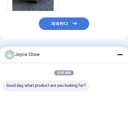
키트
계속하다
추천된 제품
Joyce Chow
8:35 AM
Good day, what product are you looking for?
23-PCS 캡 타입 오일
2/3 조 턱 기어 풀러 탄
YEEDA YD53 
필터 랜치 셋 알루미늄
소강 백색 아연 도금, 자
동 철회 공기 튜
합금 자동차 수리/DIY용
동차/산업/농업 유지보
10-30m 20-30
다재다능 내구성
수용, 내구성과 높은 그
업장 / 공장 / 센
립력
최고의 가격
최고의 가격
최고의 