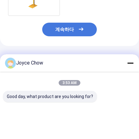
계속하다
추천된 제품
Joyce Chow
3:53 AM
Good day, what product are you looking for?
380V 내구성이 뛰어난
자동차 수리 / 타이어 소
자동차 수리 / 
다용도 자동차 타이어
매를 위한 7rpm 110v
게 트럭 바퀴 균
체인저 (자동차 수리/타
견고한 보호 자동차 타
10-26 "바퀴
이어 판매용)
이어 교환기
최고의 가격
최고의 가격
최고의 